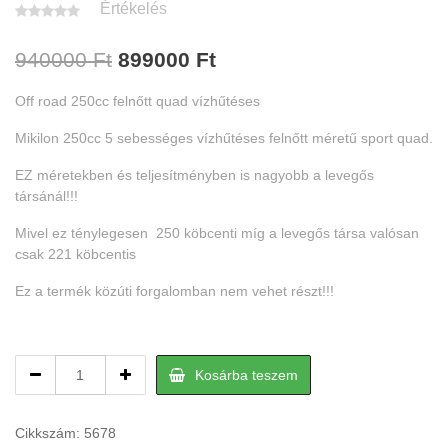
Értékelés
Original
Current
940000
Ft
899000
Ft
price
price
Off road 250cc felnőtt quad vízhűtéses
was:
is:
Mikilon 250cc 5 sebességes vízhűtéses felnőtt méretű sport quad.
940000 Ft.
899000 Ft.
EZ méretekben és teljesítményben is nagyobb a levegős
társánál!!!
Mivel ez ténylegesen 250 köbcenti míg a levegős társa valósan
csak 221 köbcentis
Ez a termék közúti forgalomban nem vehet részt!!!
Off
Kosárba teszem
road
250cc
felnőtt
Cikkszám:
5678