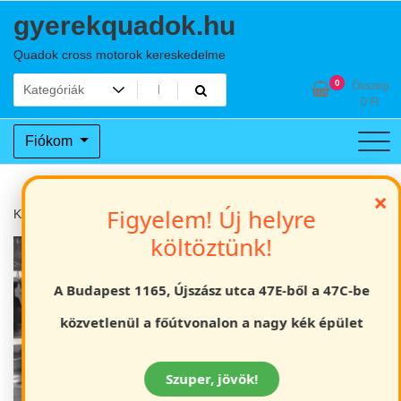
Skip
gyerekquadok.hu
to
content
Quadok cross motorok kereskedelme
0
Összeg
0
Ft
Fiókom
×
Figyelem! Új helyre
Kezdőlap
Felnőtt Quad
Off road 250cc felnőtt quad vízhűtéses
költöztünk!
4.4% OFF
A Budapest 1165, Újszász utca 47E-ből a 47C-be
közvetlenül a főútvonalon a nagy kék épület
Szuper, jövök!