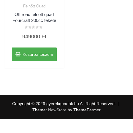
Felnőtt Quad
Off road felnőtt quad
Fourcraft 200cc fekete
Értékelés:
949000
Ft
0
/
5
Kosárba teszem
Copyright © 2026 gyerekquadok.hu All Right Reserved.
|
Theme:
NewStore
by ThemeFarmer