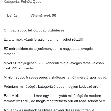
quad
Kategória:
Felnőtt Quad
vízhűtéses
quantity
Leírás
Vélemények (0)
Off road 250cc felnőtt quad vízhűtéses
Ez a termék közúti forgalomban nem vehet részt!!!
EZ méretekben és teljesítményben is nagyobb a levegős
társánál!!!
Mivel ez ténylegesen 250 köbcenti míg a levegős társa valósan
csak 221 köbcentis.
Mikilon 250cc 5 sebességes vízhűtéses felnőtt méretű sport quad.
Prémium minőségű , kategóriájú quad nagyon kedvező áron!
Ez a Mikilon modell már egy komolyabb minőségű és modern
formatervezésű , de mégis megfizethető árú off road felnőtt ATV
A quadok és motorok szállítása egyedi díjazással történik!