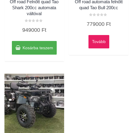
Off road Felnőtt quad Tao
Off road automata felnőtt
Shark 200cc automata
quad Tao Bull 200cc
váltóval
Értékelés:
779000
Ft
0
Értékelés:
/
949000
Ft
0
5
/
5
Tovább
Kosárba teszem