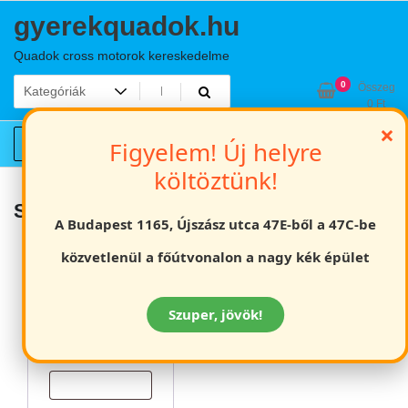
Skip
gyerekquadok.hu
to
content
Quadok cross motorok kereskedelme
0
Összeg
0
Ft
×
Fiókom
Figyelem! Új helyre
költöztünk!
Saját fiókom
A Budapest 1165, Újszász utca 47E-ből a 47C-be
Bejelentkezés
közvetlenül a főútvonalon a nagy kék épület
Szuper, jövök!
Felhasználónév
Kötelező
vagy Email cím
*