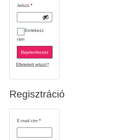
Kötelező
Jelszó
*
Emlékezz
rám
Bejelentkezés
Elfelejtett jelszó?
Regisztráció
Kötelező
E-mail cím
*