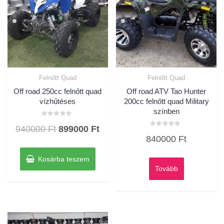
Felnőtt Quad
Felnőtt Quad
Off road 250cc felnőtt quad
Off road ATV Tao Hunter
vízhűtéses
200cc felnőtt quad Military
színben
Értékelés:
Original
Current
940000
Ft
899000
Ft
0
Értékelés:
/
840000
Ft
0
price
price
5
/
5
was:
is:
Kosárba teszem
940000 Ft.
899000 Ft.
Tovább