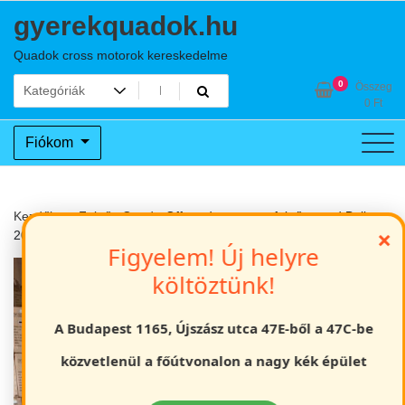
Skip
gyerekquadok.hu
to
content
Quadok cross motorok kereskedelme
0
Összeg
0
Ft
Fiókom
Kezdőlap
Felnőtt Quad
Off road automata felnőtt quad Bull
×
200cc Fehér / zöld
Figyelem! Új helyre
költöztünk!
A Budapest 1165, Újszász utca 47E-ből a 47C-be
közvetlenül a főútvonalon a nagy kék épület