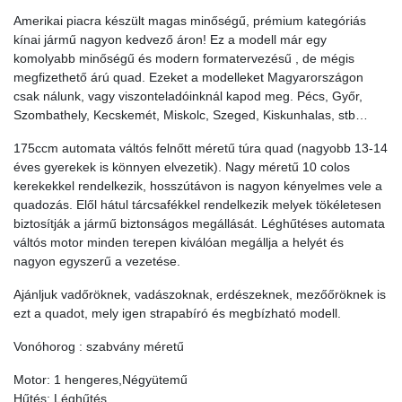
Amerikai piacra készült magas minőségű, prémium kategóriás
kínai jármű nagyon kedvező áron! Ez a modell már egy
komolyabb minőségű és modern formatervezésű , de mégis
megfizethető árú quad. Ezeket a modelleket Magyarországon
csak nálunk, vagy viszonteladóinknál kapod meg. Pécs, Győr,
Szombathely, Kecskemét, Miskolc, Szeged, Kiskunhalas, stb…
175ccm automata váltós felnőtt méretű túra quad (nagyobb 13-14
éves gyerekek is könnyen elvezetik). Nagy méretű 10 colos
kerekekkel rendelkezik, hosszútávon is nagyon kényelmes vele a
quadozás. Elől hátul tárcsafékkel rendelkezik melyek tökéletesen
biztosítják a jármű biztonságos megállását. Léghűtéses automata
váltós motor minden terepen kiválóan megállja a helyét és
nagyon egyszerű a vezetése.
Ajánljuk vadőröknek, vadászoknak, erdészeknek, mezőőröknek is
ezt a quadot, mely igen strapabíró és megbízható modell.
Vonóhorog : szabvány méretű
Motor: 1 hengeres,Négyütemű
Hűtés: Léghűtés