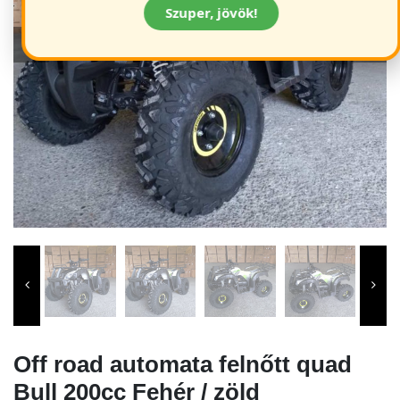
Szuper, jövök!
Off road automata felnőtt quad
Bull 200cc Fehér / zöld