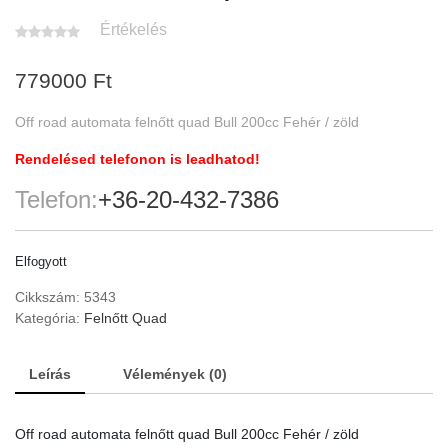
Értékelés
779000
Ft
Off road automata felnőtt quad Bull 200cc Fehér / zöld
Rendelésed telefonon is leadhatod!
Telefon:
+36-20-432-7386
Elfogyott
Cikkszám:
5343
Kategória:
Felnőtt Quad
Leírás
Vélemények (0)
Off road automata felnőtt quad Bull 200cc Fehér / zöld