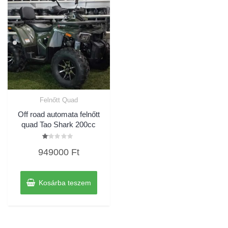
Felnőtt Quad
Off road automata felnőtt
quad Tao Shark 200cc
Értékelés:
949000
Ft
1.00
/
5
Kosárba teszem