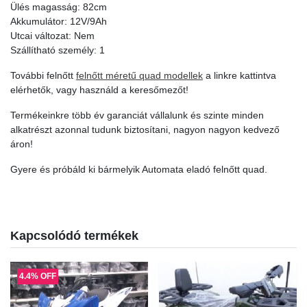
Ülés magasság: 82cm
Akkumulátor: 12V/9Ah
Utcai változat: Nem
Szállítható személy: 1
További felnőtt
felnőtt méretű quad modellek
a linkre kattintva
elérhetők, vagy használd a keresőmezőt!
Termékeinkre több év garanciát vállalunk és szinte minden
alkatrészt azonnal tudunk biztosítani, nagyon nagyon kedvező
áron!
Gyere és próbáld ki bármelyik Automata eladó felnőtt quad.
Kapcsolódó termékek
4.4% OFF