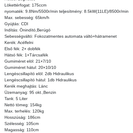
Lökettérfogat: 175ccm
nyomaték: 9.8Nm/5500r/min teljesítmény: 8.5kW(11LE)/8500r/min
Max. sebesség: 65km/h
Gyújtás: CDI
Indítás: Önindító,Berúgó
Sebességváltó: Fokozatmentes automata váltó+hátramenet
Kerék: Acélfelni
Első fék: 2× dobfék
Hátsó fék: 1×Tárcsafék
Gumiméret elöl: 21×7/10
Gumiméret hátul: 20×10/10
Lengéscsillapító elöl: 2db Hidraulikus
Lengéscsillapító hátul: 1db Hidraulikus
Kerék meghajtás: Lánc
Üzemanyag: 95 okt.,Benzin
Tank: 5 Liter
Nettó tömeg: 154kg
Max. terhelés: 120kg
Hosszúság: 186cm
Szélesség: 105cm
Magasság: 110cm