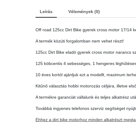
Leírás
Vélemények (0)
Off road 125cc Dirt Bike gyerek cross motor 17/14 k
A termék közúti forgalomban nem vehet részt!
125cc Dirt Bike eladó gyerek cross motor narancs 
125 köbcentis 4 sebességes, 1 hengeres léghűtéses
10 éves kortól ajánljuk ezt a modellt, maximum terhe
Kitűnő választás hobbi motorozás céljára, illetve el
A termékre garanciát vállalunk és teljes alkatrész utá
Továbbá ingyenes telefonos szerviz segítséget nyúj
Ehhez a dirt bike motorhoz minden alkatrészt megtalá