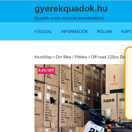
Skip
gyerekquadok.hu
to
content
Quadok cross motorok kereskedelme
FŐOLDAL
INFORMÁCIÓK
RÓLUNK
KAPC
Kezdőlap
Dirt Bike / Pitbike
Off road 125cc Dirt B
9.4% OFF