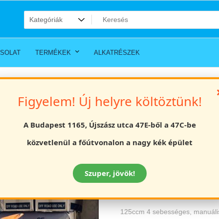
SOLAT
TERMÉKEK
ALKATRÉSZEK
ike gyerek cross motor 17/14 kerék
Figyelem! Új helyre költöztünk!
Off road 125cc D
A Budapest 1165, Újszász utca 47E-ből a 47C-be
motor 17/14 ker
közvetlenül a főútvonalon a nagy kék épület
Értékelés
Original
319000
Ft
289000
Ft
Szuper, jövök!
price
Off road 125cc Dirt Bike gyerek
was:
125ccm 4 sebességes, manuális 
319000 Ft