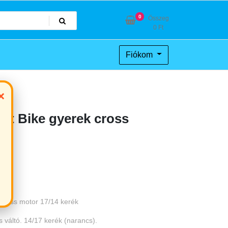
0
Összeg
0
Ft
Fiókom
×
irt Bike gyerek cross
ék
Current
price
 cross motor 17/14 kerék
is:
váltó. 14/17 kerék (narancs).
.
289000 Ft.