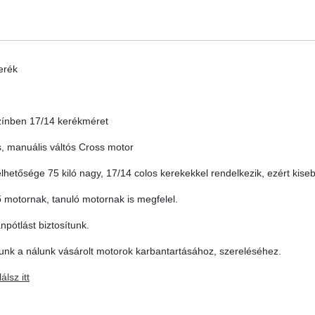
erék
színben 17/14 kerékméret
, manuális váltós Cross motor
lhetősége 75 kiló nagy, 17/14 colos kerekekkel rendelkezik, ezért kiseb
ső motornak, tanuló motornak is megfelel.
npótlást biztosítunk.
tunk a nálunk vásárolt motorok karbantartásához, szereléséhez.
lsz itt