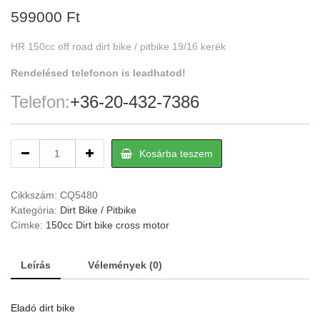
599000
Ft
HR 150cc off road dirt bike / pitbike 19/16 kerék
Rendelésed telefonon is leadhatod!
Telefon:
+36-20-432-7386
HR
Kosárba teszem
150cc
off
road
Cikkszám:
CQ5480
dirt
Kategória:
Dirt Bike / Pitbike
bike
Címke:
150cc Dirt bike cross motor
/
pitbike
Leírás
Vélemények (0)
19/16
kerék
quantity
Eladó dirt bike