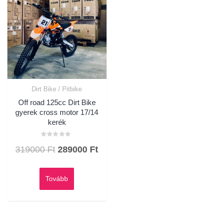
Dirt Bike / Pitbike
Off road 125cc Dirt Bike
gyerek cross motor 17/14
kerék
Értékelés:
Original
Current
319000
Ft
289000
Ft
0
/
price
price
5
was:
is:
Tovább
319000 Ft.
289000 Ft.