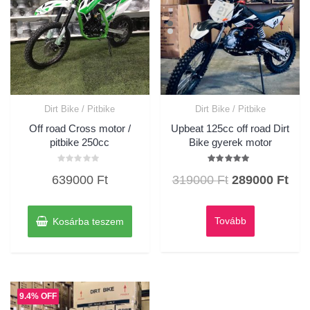
Dirt Bike / Pitbike
Dirt Bike / Pitbike
Off road Cross motor /
Upbeat 125cc off road Dirt
pitbike 250cc
Bike gyerek motor
Értékelés:
Értékelés:
Original
Cur
639000
Ft
319000
Ft
289000
Ft
0
5.00
/
/ 5
price
pric
5
was:
is:
Tovább
Kosárba teszem
319000 Ft.
289
9.4% OFF