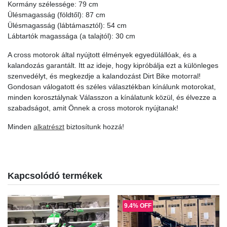
Kormány szélessége: 79 cm
Ülésmagasság (földtől): 87 cm
Ülésmagasság (lábtámasztól): 54 cm
Lábtartók magassága (a talajtól): 30 cm
A cross motorok által nyújtott élmények egyedülállóak, és a
kalandozás garantált. Itt az ideje, hogy kipróbálja ezt a különleges
szenvedélyt, és megkezdje a kalandozást Dirt Bike motorral!
Gondosan válogatott és széles választékban kínálunk motorokat,
minden korosztálynak Válasszon a kínálatunk közül, és élvezze a
szabadságot, amit Önnek a cross motorok nyújtanak!
Minden
alkatrészt
biztosítunk hozzá!
Kapcsolódó termékek
9.4% OFF