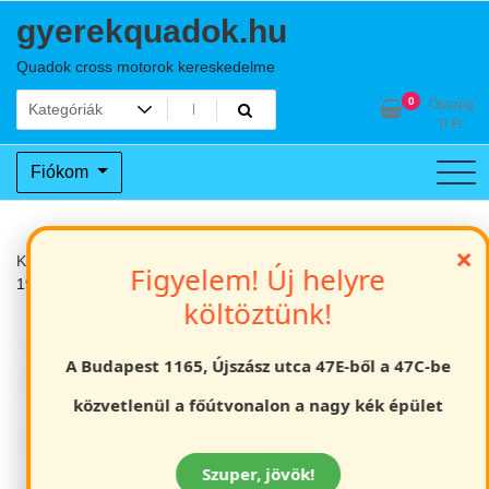
Skip
gyerekquadok.hu
to
content
Quadok cross motorok kereskedelme
0
Összeg
0
Ft
Fiókom
×
Kezdőlap
Dirt Bike / Pitbike
HR 150cc off road dirt bike / pitbike
Figyelem! Új helyre
19/16 kerék
költöztünk!
A Budapest 1165, Újszász utca 47E-ből a 47C-be
közvetlenül a főútvonalon a nagy kék épület
Szuper, jövök!