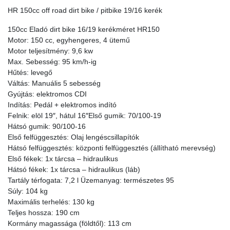
HR 150cc off road dirt bike / pitbike 19/16 kerék
150cc Eladó dirt bike 16/19 kerékméret HR150
Motor: 150 cc, egyhengeres, 4 ütemű
Motor teljesítmény: 9,6 kw
Max. Sebesség: 95 km/h-ig
Hűtés: levegő
Váltás: Manuális 5 sebesség
Gyújtás: elektromos CDI
Indítás: Pedál + elektromos indító
Felnik: elöl 19″, hátul 16″Első gumik: 70/100-19
Hátsó gumik: 90/100-16
Első felfüggesztés: Olaj lengéscsillapítók
Hátsó felfüggesztés: központi felfüggesztés (állítható merevség)
Első fékek: 1x tárcsa – hidraulikus
Hátsó fékek: 1x tárcsa – hidraulikus (láb)
Tartály térfogata: 7,2 l Üzemanyag: természetes 95
Súly: 104 kg
Maximális terhelés: 130 kg
Teljes hossza: 190 cm
Kormány magassága (földtől): 113 cm