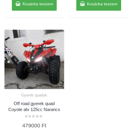
Kosárba teszem
Kosárba teszem
Gyerek quadok
Off road gyerek quad
Coyote atv 125cc Narancs
Értékelés:
479000
Ft
0
/
5