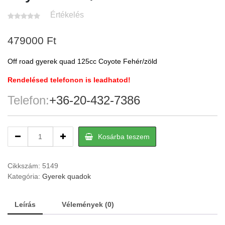
Értékelés
479000
Ft
Off road gyerek quad 125cc Coyote Fehér/zöld
Rendelésed telefonon is leadhatod!
Telefon:
+36-20-432-7386
Off
Kosárba teszem
road
gyerek
quad
Cikkszám:
5149
125cc
Kategória:
Gyerek quadok
Coyote
Fehér/zöld
Leírás
Vélemények (0)
quantity