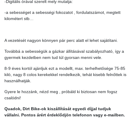
-Digitális órával szerelt mely mutatja:
-a sebességet a sebességi fokozatot , fordulatszámot, megtett
kilométert stb…
A vezetését nagyon könnyen pár perc alatt el lehet sajátítani.
Továbbá a sebességük a gázkar állításával szabályozható, így a
gyermek kezdetben nem tud túl gyorsan menni vele.
8-9 éves kortól ajánljuk ezt a modellt, max. terhelhetősége 75-85
kiló, nagy 8 colos kerekekkel rendelkezik, tehát kisebb felnőttek is
használhatják.
Gyere le hozzánk, nézd meg , próbáld ki biztosan nem fogsz
csalódni!
Quadok, Dirt Bike-ok kiszállítását egyedi díjjal tudjuk
vállalni. Pontos árért érdeklődjön telefonon vagy e-mailben.