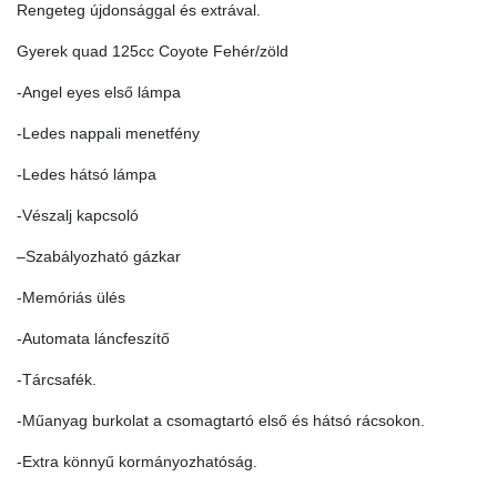
Rengeteg újdonsággal és extrával.
Gyerek quad 125cc Coyote Fehér/zöld
-Angel eyes első lámpa
-Ledes nappali menetfény
-Ledes hátsó lámpa
-Vészalj kapcsoló
–Szabályozható gázkar
-Memóriás ülés
-Automata láncfeszítő
-Tárcsafék.
-Műanyag burkolat a csomagtartó első és hátsó rácsokon.
-Extra könnyű kormányozhatóság.