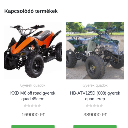
Kapcsolódó termékek
Gyerek quadok
Gyerek quadok
KXD M6 off road gyerek
HB-ATV125D (008) gyerek
quad 49ccm
quad terep
Értékelés:
Értékelés:
169000
Ft
389000
Ft
0
0
/
/
5
5