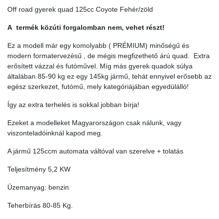
Off road gyerek quad 125cc Coyote Fehér/zöld
A termék közúti forgalomban nem, vehet részt!
Ez a modell már egy komolyabb ( PRÉMIUM) minőségű és
modern formatervezésű , de mégis megfizethető árú quad. Extra
erősített vázzal és futóművel. Míg más gyerek quadok súlya
általában 85-90 kg ez egy 145kg jármű, tehát ennyivel erősebb az
egész szerkezet, futómű, mely kategóriájában egyedülálló!
Így az extra terhelés is sokkal jobban bírja!
Ezeket a modelleket Magyarországon csak nálunk, vagy
viszonteladóinknál kapod meg.
A jármű 125ccm automata váltóval van szerelve + tolatás
Teljesítmény 5,2 KW
Üzemanyag: benzin
Teherbírás 80-85 Kg.