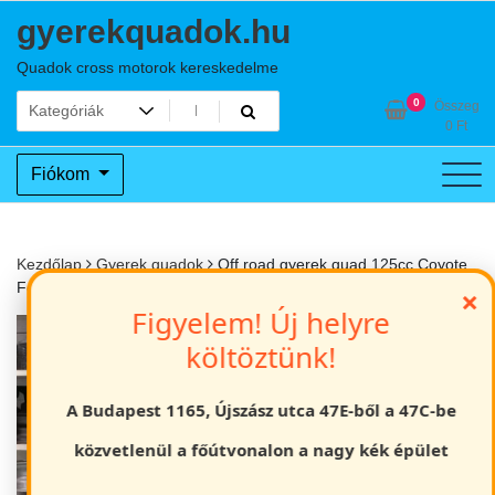
Skip
gyerekquadok.hu
to
content
Quadok cross motorok kereskedelme
0
Összeg
0
Ft
Fiókom
Kezdőlap
Gyerek quadok
Off road gyerek quad 125cc Coyote
Fehér/zöld
×
Figyelem! Új helyre
költöztünk!
A Budapest 1165, Újszász utca 47E-ből a 47C-be
közvetlenül a főútvonalon a nagy kék épület