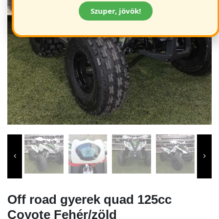
Szuper, jövök!
Off road gyerek quad 125cc
Coyote Fehér/zöld