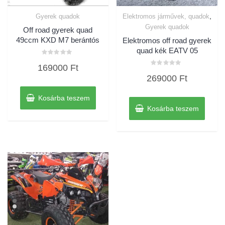
,
Gyerek quadok
Elektromos járművek, quadok
Gyerek quadok
Off road gyerek quad
49ccm KXD M7 berántós
Elektromos off road gyerek
quad kék EATV 05
Értékelés:
169000
Ft
0
Értékelés:
/
269000
Ft
0
5
/
5
Kosárba teszem
Kosárba teszem