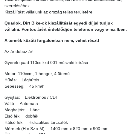
szereléséhez.
Kiszállítást vállalunk az ország teljes területére.
Quadok, Dirt Bike-ok kiszállítását egyedi díjjal tudjuk
vállalni. Pontos árért érdeklődjön telefonon vagy e-mailben.
A termék közúti forgalomban nem, vehet részt!
Az ár doboz ár!
Gyerek quad 110cc kxd 001 műszaki leírása:
Motor: 110ccm, 1 henger, 4 ütemű
Hűtés: Léghűtés
Sebesség: 45 km/h
Gyújtás: Elektromos / CDI
Váltó: Automata
Meghajtás: Lánc
Első fék: dobfék
Hátsó fék: Hidraulikus tárcsafék
Méretek (H x Sz x M): 1400 mm x 820 mm x 900 mm