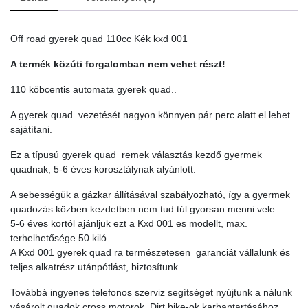
quantity
Off road gyerek quad 110cc Kék kxd 001
A termék közúti forgalomban nem vehet részt!
110 köbcentis automata gyerek quad..
A gyerek quad vezetését nagyon könnyen pár perc alatt el lehet
sajátítani.
Ez a típusú gyerek quad remek választás kezdő gyermek
quadnak, 5-6 éves korosztálynak alyánlott.
A sebességük a gázkar állításával szabályozható, így a gyermek
quadozás közben kezdetben nem tud túl gyorsan menni vele.
5-6 éves kortól ajánljuk ezt a Kxd 001 es modellt, max.
terhelhetősége 50 kiló
A Kxd 001 gyerek quad ra természetesen garanciát vállalunk és
teljes alkatrész utánpótlást, biztosítunk.
Továbbá ingyenes telefonos szerviz segítséget nyújtunk a nálunk
vásárolt quadok cross motorok, Dirt bike-ok karbantartásához,