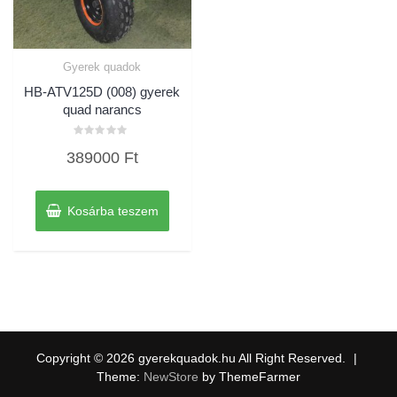
Gyerek quadok
HB-ATV125D (008) gyerek
quad narancs
Értékelés:
389000
Ft
0
/
5
Kosárba teszem
Copyright © 2026 gyerekquadok.hu All Right Reserved.
|
Theme:
NewStore
by ThemeFarmer