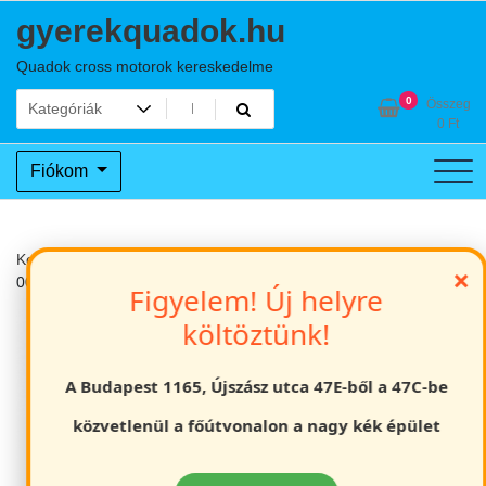
Skip
gyerekquadok.hu
to
content
Quadok cross motorok kereskedelme
0
Összeg
0
Ft
Fiókom
Kezdőlap
Gyerek quadok
Off road gyerek quad 110cc Kék kxd
×
001
Figyelem! Új helyre
költöztünk!
A Budapest 1165, Újszász utca 47E-ből a 47C-be
közvetlenül a főútvonalon a nagy kék épület