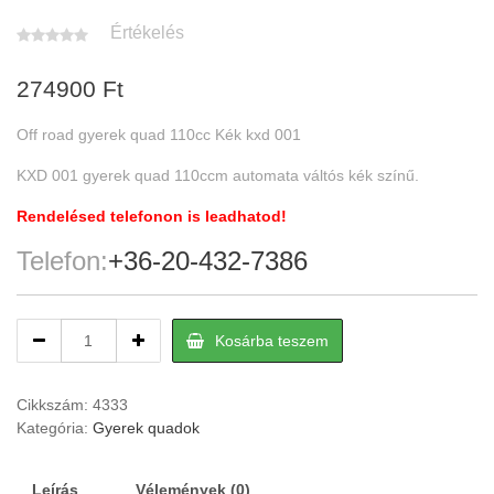
Értékelés
274900
Ft
Off road gyerek quad 110cc Kék kxd 001
KXD 001 gyerek quad 110ccm automata váltós kék színű.
Rendelésed telefonon is leadhatod!
Telefon:
+36-20-432-7386
Off
Kosárba teszem
road
gyerek
quad
Cikkszám:
4333
110cc
Kategória:
Gyerek quadok
Kék
kxd
Leírás
Vélemények (0)
001