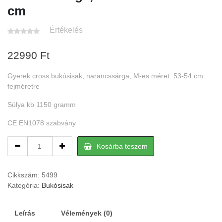
cm
Értékelés
22990
Ft
Gyerek cross bukósisak, narancssárga, M-es méret. 53-54 cm
fejméretre
Súlya kb 1150 gramm
CE EN1078 szabvány
Gyerek
Kosárba teszem
cross
bukósisak,
narancssárga,
Cikkszám:
5499
M-
Kategória:
Bukósisak
es
méret.
Leírás
Vélemények (0)
53-