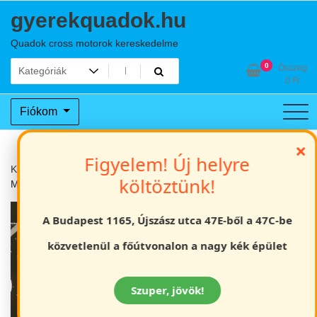
Skip
gyerekquadok.hu
to
content
Quadok cross motorok kereskedelme
0
Összeg
0
Ft
Fiókom
×
Figyelem! Új helyre
Kezdőlap
Bukósisak
Gyerek cross bukósisak, narancssárga,
költöztünk!
M-es méret. 53-54 cm
A Budapest 1165, Újszász utca 47E-ből a 47C-be
közvetlenül a főútvonalon a nagy kék épület
Szuper, jövök!