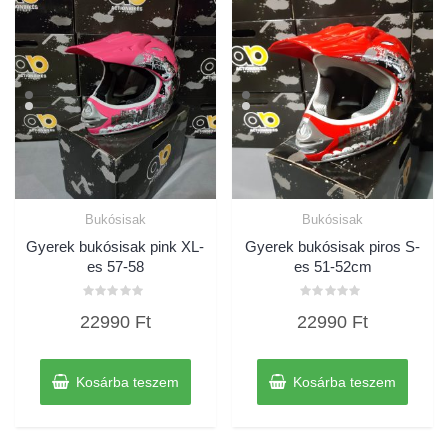
Bukósisak
Bukósisak
Gyerek bukósisak pink XL-
Gyerek bukósisak piros S-
es 57-58
es 51-52cm
Értékelés:
Értékelés:
22990
Ft
22990
Ft
0
0
/
/
5
5
Kosárba teszem
Kosárba teszem