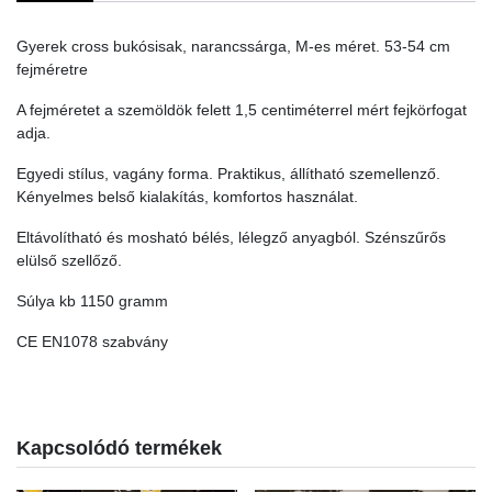
54
cm
Gyerek cross bukósisak, narancssárga, M-es méret. 53-54 cm
quantity
fejméretre
A fejméretet a szemöldök felett 1,5 centiméterrel mért fejkörfogat
adja.
Egyedi stílus, vagány forma. Praktikus, állítható szemellenző.
Kényelmes belső kialakítás, komfortos használat.
Eltávolítható és mosható bélés, lélegző anyagból. Szénszűrős
elülső szellőző.
Súlya kb 1150 gramm
CE EN1078 szabvány
Kapcsolódó termékek