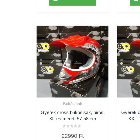
Bukósisak
Gyerek cross bukósisak, piros,
Gyerek c
XL-es méret. 57-58 cm
XXL-e
Értékelés:
22990
Ft
0
/