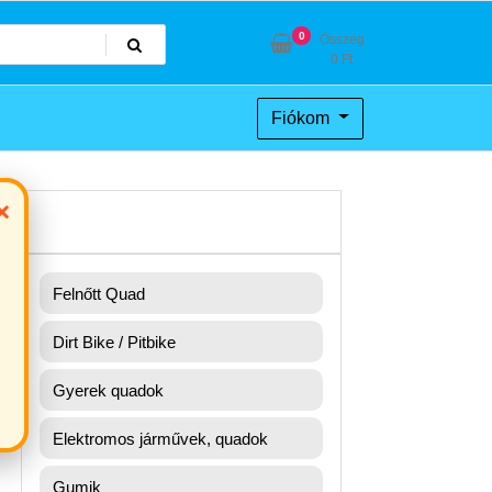
0
Összeg
0
Ft
Fiókom
×
Felnőtt Quad
Dirt Bike / Pitbike
Gyerek quadok
Elektromos járművek, quadok
Gumik