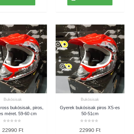
Bukósisak
Bukósisak
ross bukósisak, piros,
Gyerek bukósisak piros XS-es
s méret. 59-60 cm
50-51cm
Értékelés:
Értékelés:
22990
Ft
22990
Ft
0
0
/
/