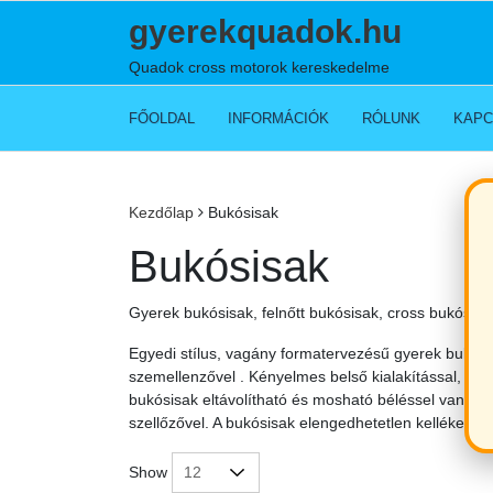
Skip
gyerekquadok.hu
to
content
Quadok cross motorok kereskedelme
FŐOLDAL
INFORMÁCIÓK
RÓLUNK
KAPC
Kezdőlap
Bukósisak
Bukósisak
Gyerek bukósisak, felnőtt bukósisak, cross bukósisa
Egyedi stílus, vagány formatervezésű gyerek bukósi
szemellenzővel . Kényelmes belső kialakítással, ezá
bukósisak eltávolítható és mosható béléssel vannak 
szellőzővel. A bukósisak elengedhetetlen kelléke 
Show