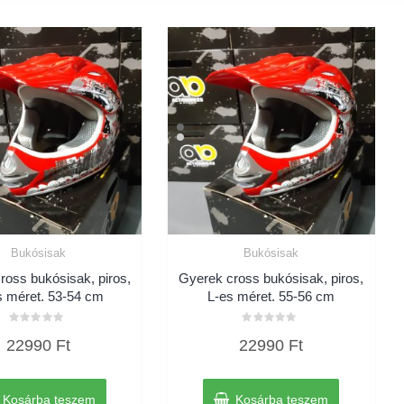
Bukósisak
Bukósisak
ross bukósisak, piros,
Gyerek cross bukósisak, piros,
 méret. 53-54 cm
L-es méret. 55-56 cm
Értékelés:
Értékelés:
22990
Ft
22990
Ft
0
0
/
/
5
5
Kosárba teszem
Kosárba teszem