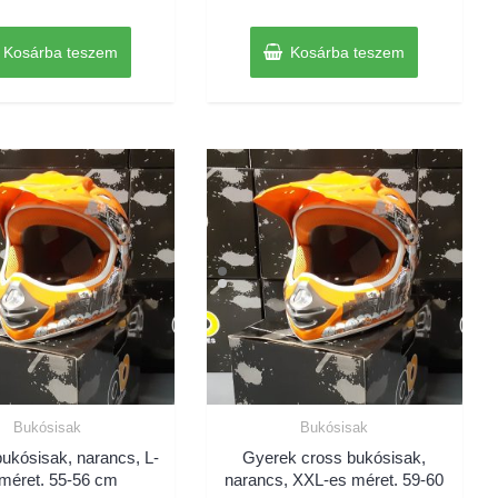
5
5
Kosárba teszem
Kosárba teszem
Bukósisak
Bukósisak
ukósisak, narancs, L-
Gyerek cross bukósisak,
méret. 55-56 cm
narancs, XXL-es méret. 59-60