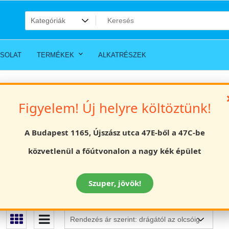
SOLAT
TERMÉKEK
ALKATRÉSZEK
Figyelem! Új helyre költöztünk!
A Budapest 1165, Újszász utca 47E-ből a 47C-be
k.
közvetlenül a főútvonalon a nagy kék épület
sak különböző színekben és méretekben. Praktikus, állítható
ltal nagyon komfortos a használat. Az általunk forgalmazott gyerek
Szuper, jövök!
ellátva és lélegző anyagból készülnek. Szénszűrős elülső
a quadozásnak és motorozásnak.