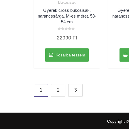
Bukósisak
Gyerek cross bukósisak,
Gyere
narancssárga, M-es méret. 53-
narancss
54 cm
Értékelés:
22990
Ft
0
/
5
Kosárba teszem
Bejegyzések
1
2
3
lapozása
Copyright ©