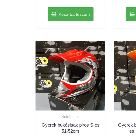
5
Kosárba teszem
Bukósisak
Gyerek bukósisak piros S-es
Gyerek b
51-52cm
es 