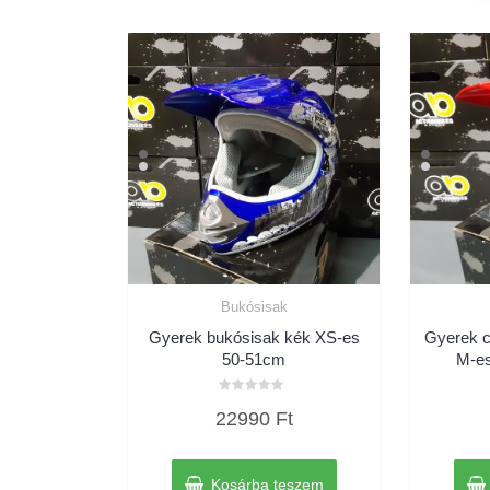
Bukósisak
Gyerek bukósisak kék XS-es
Gyerek c
50-51cm
M-es
Értékelés:
22990
Ft
0
/
5
Kosárba teszem