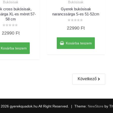
Bukósisak
Bukósisak
k cross bukósisak,
Gyerek bukósisak
árga XL-es méret 57-
narancssárga S-es 51-52cm
58 cm
Értékelés:
22990
Ft
0
Értékelés:
/
22990
Ft
0
5
/
5
Kosárba teszem
Kosárba teszem
Következő
 2026 gyerekquadok.hu All Right Reserved.
|
Theme:
NewStore
by T