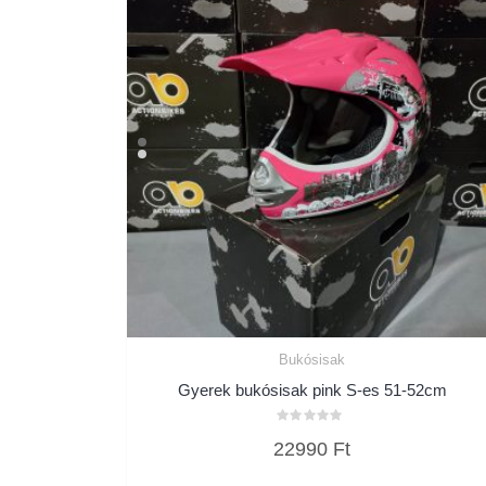
Bukósisak
Gyerek bukósisak pink S-es 51-52cm
Értékelés:
22990
Ft
0
/
5