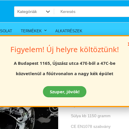
SOLAT
TERMÉKEK
ALKATRÉSZEK
Figyelem! Új helyre költöztünk!
s 51-52cm
A Budapest 1165, Újszász utca 47E-ből a 47C-be
Gyerek bukósisa
közvetlenül a főútvonalon a nagy kék épület
Értékelés
Szuper, jövök!
22990
Ft
Gyerek cross bukósisak, fehér/
Súlya kb 1150 gramm
CE EN1078 szabvány