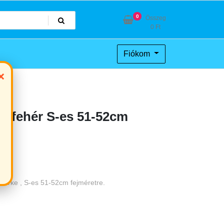
0
Összeg
0
Ft
Fiókom
×
k fehér S-es 51-52cm
szürke , S-es 51-52cm fejméretre.