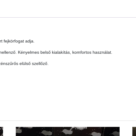
t fejkörfogat adja.
emellenző. Kényelmes belső kialakítás, komfortos használat.
zénszűrős elülső szellőző.