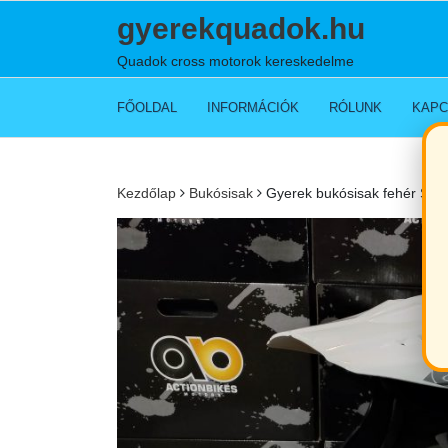
Skip
gyerekquadok.hu
to
content
Quadok cross motorok kereskedelme
FŐOLDAL
INFORMÁCIÓK
RÓLUNK
KAPC
Kezdőlap
Bukósisak
Gyerek bukósisak fehér S-e