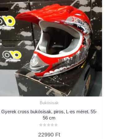
Bukósisak
Gyerek cross bukósisak, piros, L-es méret. 55-
56 cm
Értékelés:
22990
Ft
0
/