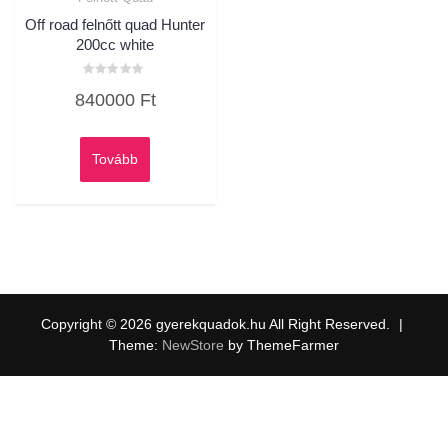
Off road felnőtt quad Hunter
200cc white
Értékelés:
840000
Ft
0
/
5
Tovább
Copyright © 2026 gyerekquadok.hu All Right Reserved.
|
Theme:
NewStore
by ThemeFarmer