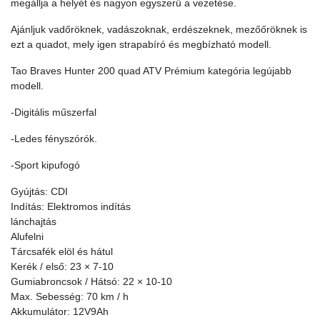
megállja a helyét és nagyon egyszerű a vezetése.
Ajánljuk vadőröknek, vadászoknak, erdészeknek, mezőőröknek is
ezt a quadot, mely igen strapabíró és megbízható modell.
Tao Braves Hunter 200 quad ATV Prémium kategória legújabb
modell.
-Digitális műszerfal
-Ledes fényszórók.
-Sport kipufogó
Gyújtás: CDI
Indítás: Elektromos indítás
lánchajtás
Alufelni
Tárcsafék elöl és hátul
Kerék / első: 23 × 7-10
Gumiabroncsok / Hátsó: 22 × 10-10
Max. Sebesség: 70 km / h
Akkumulátor: 12V9Ah