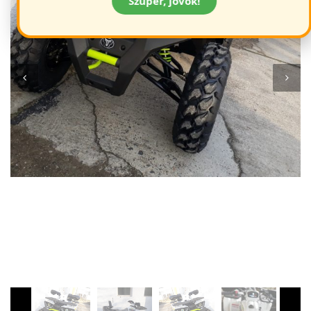
Szuper, jövök!