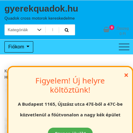
Skip
gyerekquadok.hu
to
content
Quadok cross motorok kereskedelme
0
Összeg
0
Ft
Fiókom
Kezdőlap
Felnőtt Quad
Off road felnőtt méretű quad Tao
×
Hunter 200cc fehér
Figyelem! Új helyre
költöztünk!
A Budapest 1165, Újszász utca 47E-ből a 47C-be
közvetlenül a főútvonalon a nagy kék épület