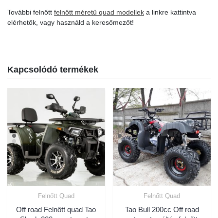
További felnőtt
felnőtt méretű quad modellek
a linkre kattintva
elérhetők, vagy használd a keresőmezőt!
Kapcsolódó termékek
Felnőtt Quad
Felnőtt Quad
Off road Felnőtt quad Tao
Tao Bull 200cc Off road