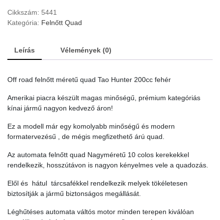
Cikkszám:
5441
Kategória:
Felnőtt Quad
Leírás
Vélemények (0)
Off road felnőtt méretű quad Tao Hunter 200cc fehér
Amerikai piacra készült magas minőségű, prémium kategóriás
kínai jármű nagyon kedvező áron!
Ez a modell már egy komolyabb minőségű és modern
formatervezésű , de mégis megfizethető árú quad.
Az automata felnőtt quad Nagyméretű 10 colos kerekekkel
rendelkezik, hosszútávon is nagyon kényelmes vele a quadozás.
Elől és hátul tárcsafékkel rendelkezik melyek tökéletesen
biztosítják a jármű biztonságos megállását.
Léghűtéses automata váltós motor minden terepen kiválóan