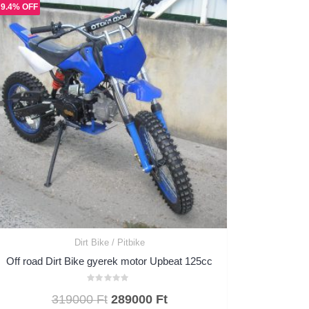
9.4% OFF
Dirt Bike / Pitbike
Off road Dirt Bike gyerek motor Upbeat 125cc
Értékelés:
Original
Current
319000
Ft
289000
Ft
0
/