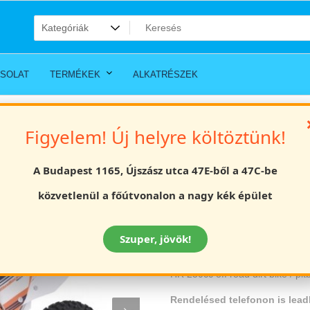
SOLAT
TERMÉKEK
ALKATRÉSZEK
Figyelem! Új helyre költöztünk!
 bike / pitbike 19/16 kerék
HR 250cc off road
A Budapest 1165, Újszász utca 47E-ből a 47C-be
kerék
közvetlenül a főútvonalon a nagy kék épület
Értékelés
Szuper, jövök!
639000
Ft
HR 250cc off road dirt bike / pi
Rendelésed telefonon is lead