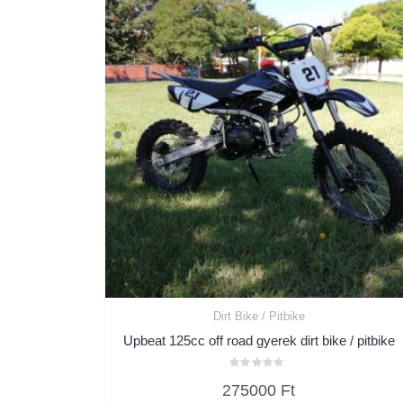
Dirt Bike / Pitbike
Upbeat 125cc off road gyerek dirt bike / pitbike
Értékelés:
275000
Ft
0
/