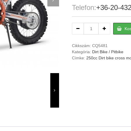
Telefon:
+36-20-43
HR
Ko
250cc
off
road
Cikkszám:
CQ5481
dirt
Kategória:
Dirt Bike / Pitbike
bike
Címke:
250cc Dirt bike cross m
/
pitbike
19/16
kerék
quantity