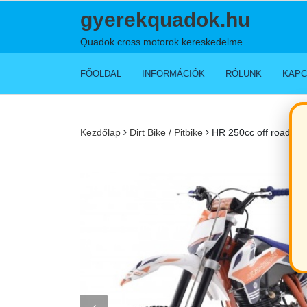
Skip
gyerekquadok.hu
to
content
Quadok cross motorok kereskedelme
FŐOLDAL
INFORMÁCIÓK
RÓLUNK
KAPC
Kezdőlap
Dirt Bike / Pitbike
HR 250cc off road dirt