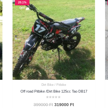
20.1%
OFF
Dirt Bike / Pitbike
Off road Pitbike /Dirt Bike 125cc Tao DB17
Értékelés:
Original
Current
399000
Ft
319000
Ft
0
/