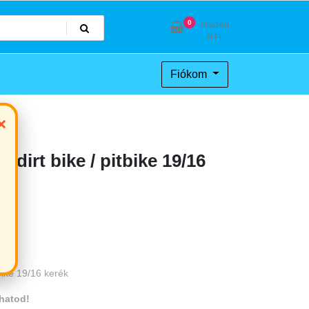
0
Összeg
0
Ft
Fiókom
×
 dirt bike / pitbike 19/16
tbike 19/16 kerék
hatod!