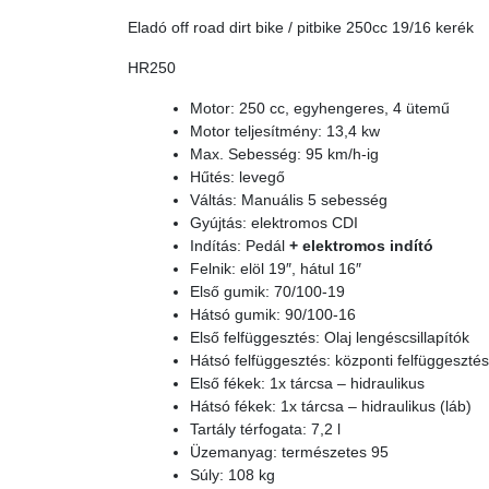
Eladó off road dirt bike / pitbike 250cc 19/16 kerék
HR250
Motor: 250 cc, egyhengeres, 4 ütemű
Motor teljesítmény: 13,4 kw
Max. Sebesség: 95 km/h-ig
Hűtés: levegő
Váltás: Manuális 5 sebesség
Gyújtás: elektromos CDI
Indítás: Pedál
+ elektromos indító
Felnik: elöl 19″, hátul 16″
Első gumik: 70/100-19
Hátsó gumik: 90/100-16
Első felfüggesztés: Olaj lengéscsillapítók
Hátsó felfüggesztés: központi felfüggesztés
Első fékek: 1x tárcsa – hidraulikus
Hátsó fékek: 1x tárcsa – hidraulikus (láb)
Tartály térfogata: 7,2 l
Üzemanyag: természetes 95
Súly: 108 kg