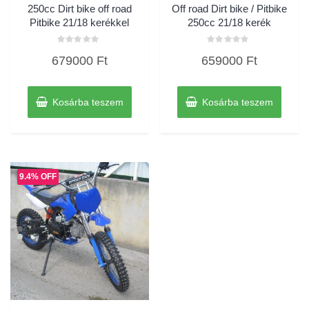
250cc Dirt bike off road
Off road Dirt bike / Pitbike
Pitbike 21/18 kerékkel
250cc 21/18 kerék
Értékelés:
Értékelés:
679000
Ft
659000
Ft
0
0
/
/
5
5
Kosárba teszem
Kosárba teszem
9.4% OFF