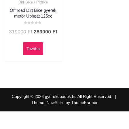
Dirt Bike / Pitbike
Off road Dirt Bike gyerek
motor Upbeat 125cc
Értékelés:
Original
Current
319000
Ft
289000
Ft
0
/
price
price
5
was:
is:
Tovább
319000 Ft.
289000 Ft.
Copyright © 2026 gyerekquadok.hu All Right Reserved.
|
Theme:
NewStore
by ThemeFarmer