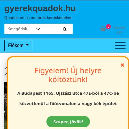
Skip
gyerekquadok.hu
to
content
Quadok cross motorok kereskedelme
0
Összeg
0
Ft
Fiókom
×
Figyelem! Új helyre
Kezdőlap
Dirt Bike / Pitbike
Gyerek off road pocket cross motor
KXD DB701
költöztünk!
A Budapest 1165, Újszász utca 47E-ből a 47C-be
közvetlenül a főútvonalon a nagy kék épület
Szuper, jövök!