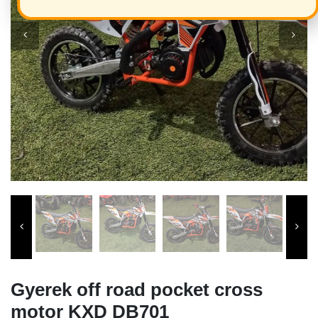
Gyerek off road pocket cross
motor KXD DB701