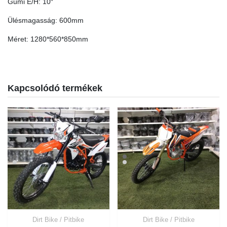
Gumi E/H: 10″
Ülésmagasság: 600mm
Méret: 1280*560*850mm
Kapcsolódó termékek
Dirt Bike / Pitbike
Dirt Bike / Pitbike