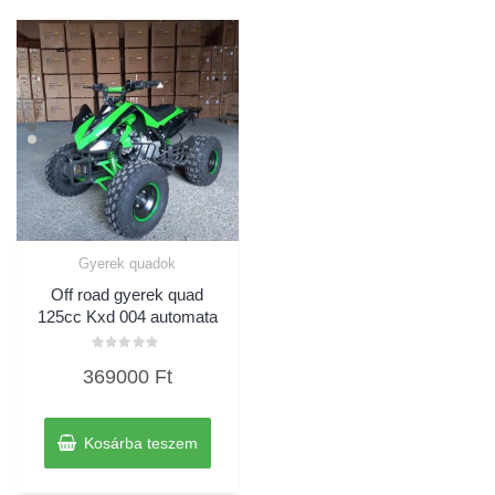
Gyerek quadok
Off road gyerek quad
125cc Kxd 004 automata
Értékelés:
369000
Ft
0
/
5
Kosárba teszem