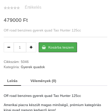
Értékelés
479000
Ft
Off road benzines gyerek quad Tao Hunter 125cc
Off
Kosárba teszem
road
benzines
gyerek
Cikkszám:
5046
quad
Kategória:
Gyerek quadok
Tao
Hunter
Leírás
Vélemények (0)
125cc
quantity
Off road benzines gyerek quad Tao Hunter 125cc
Amerikai piacra készült magas minőségű, prémium kategóriás
kínai quad nagyon kedvező áron!