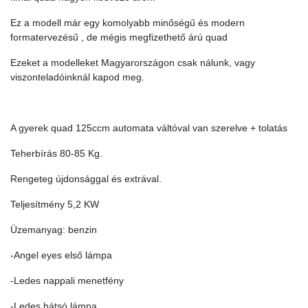
Ez a modell már egy komolyabb minőségű és modern
formatervezésű , de mégis megfizethető árú quad
Ezeket a modelleket Magyarországon csak nálunk, vagy
viszonteladóinknál kapod meg.
A gyerek quad 125ccm automata váltóval van szerelve + tolatás
Teherbírás 80-85 Kg.
Rengeteg újdonsággal és extrával.
Teljesítmény 5,2 KW
Üzemanyag: benzin
-Angel eyes első lámpa
-Ledes nappali menetfény
-Ledes hátsó lámpa