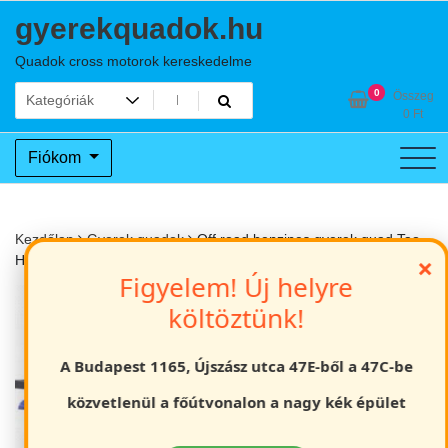
Skip
gyerekquadok.hu
to
content
Quadok cross motorok kereskedelme
0
Összeg
0
Ft
Fiókom
Kezdőlap
Gyerek quadok
Off road benzines gyerek quad Tao
×
Hunter 125cc
Figyelem! Új helyre
költöztünk!
A Budapest 1165, Újszász utca 47E-ből a 47C-be
közvetlenül a főútvonalon a nagy kék épület