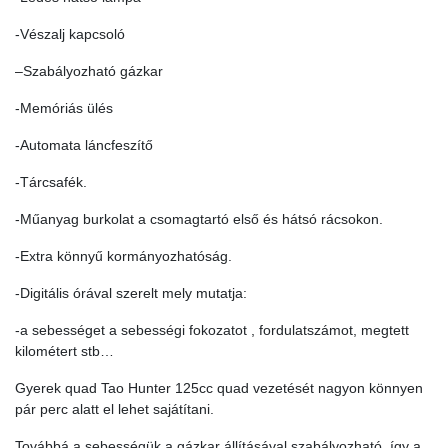
-Vészalj kapcsoló
–Szabályozható gázkar
-Memóriás ülés
-Automata láncfeszítő
-Tárcsafék.
-Műanyag burkolat a csomagtartó első és hátsó rácsokon.
-Extra könnyű kormányozhatóság.
-Digitális órával szerelt mely mutatja:
-a sebességet a sebességi fokozatot , fordulatszámot, megtett
kilométert stb…
Gyerek quad Tao Hunter 125cc quad vezetését nagyon könnyen
pár perc alatt el lehet sajátítani.
Továbbá a sebességük a gázkar állításával szabályozható, így a