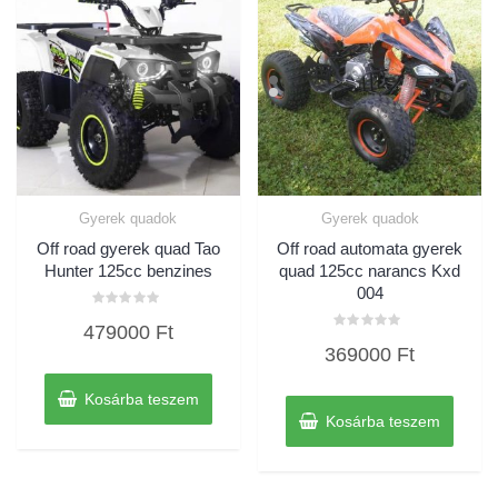
Gyerek quadok
Gyerek quadok
Off road gyerek quad Tao
Off road automata gyerek
Hunter 125cc benzines
quad 125cc narancs Kxd
004
Értékelés:
479000
Ft
0
Értékelés:
/
369000
Ft
0
5
/
5
Kosárba teszem
Kosárba teszem