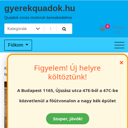
Skip
gyerekquadok.hu
to
content
Quadok cross motorok kereskedelme
0
Összeg
0
Ft
Fiókom
×
Figyelem! Új helyre
Kezdőlap
Gyerek quadok
Elektromos off road gyerek quad
költöztünk!
fekete E-ATV 05
A Budapest 1165, Újszász utca 47E-ből a 47C-be
közvetlenül a főútvonalon a nagy kék épület
Szuper, jövök!