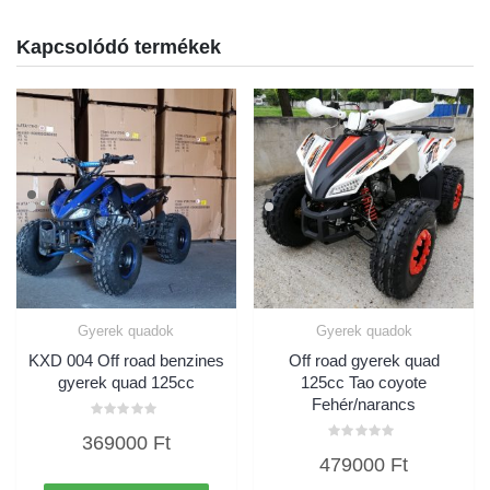
Kapcsolódó termékek
Gyerek quadok
Gyerek quadok
KXD 004 Off road benzines
Off road gyerek quad
gyerek quad 125cc
125cc Tao coyote
Fehér/narancs
Értékelés:
369000
Ft
0
Értékelés:
/
479000
Ft
0
5
/
5