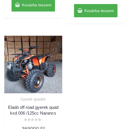
Kosárba teszem
Kosárba teszem
Gyerek quadok
Eladó off road gyerek quad
kxd 006 /125cc Narancs
Értékelés:
369000
Ft
0