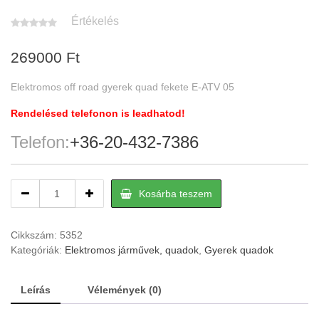
Értékelés
269000
Ft
Elektromos off road gyerek quad fekete E-ATV 05
Rendelésed telefonon is leadhatod!
Telefon:
+36-20-432-7386
Elektromos
Kosárba teszem
off
road
gyerek
Cikkszám:
5352
quad
Kategóriák:
Elektromos járművek, quadok
,
Gyerek quadok
fekete
E-
Leírás
Vélemények (0)
ATV
05