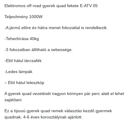
quantity
Elektromos off road gyerek quad fekete E-ATV 05
Teljesítmény 1000W
-A jármű előre és hátra menet fokozattal is rendelkezik.
-Teherbírása 40kg
-3 fokozatban állítható a sebessége.
-Elöl hátul tárcsafék
-Ledes lámpák
– Elöl hátul teleszkóp
A gyerek quad vezetését nagyon könnyen pár perc alatt el lehet
sajátítani.
Ez a típusú gyerek quad remek választás kezdő gyermek
quadnak, 4-6 éves korosztálynak ajánlott.