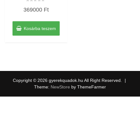
Értékelés:
369000
Ft
0
/
5
Kosárba teszem
Copyright © 2026 gyerekquadok.hu All Right Reserved.
|
Theme:
NewStore
by ThemeFarmer