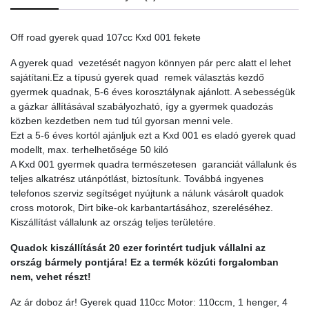
quantity
Off road gyerek quad 107cc Kxd 001 fekete
A gyerek quad vezetését nagyon könnyen pár perc alatt el lehet
sajátítani.Ez a típusú gyerek quad remek választás kezdő
gyermek quadnak, 5-6 éves korosztálynak ajánlott. A sebességük
a gázkar állításával szabályozható, így a gyermek quadozás
közben kezdetben nem tud túl gyorsan menni vele.
Ezt a 5-6 éves kortól ajánljuk ezt a Kxd 001 es eladó gyerek quad
modellt, max. terhelhetősége 50 kiló
A Kxd 001 gyermek quadra természetesen garanciát vállalunk és
teljes alkatrész utánpótlást, biztosítunk. Továbbá ingyenes
telefonos szerviz segítséget nyújtunk a nálunk vásárolt quadok
cross motorok, Dirt bike-ok karbantartásához, szereléséhez.
Kiszállítást vállalunk az ország teljes területére.
Quadok kiszállítását 20 ezer forintért tudjuk vállalni az
ország bármely pontjára! Ez a
termék közúti forgalomban
nem, vehet részt!
Az ár doboz ár! Gyerek quad 110cc Motor: 110ccm, 1 henger, 4