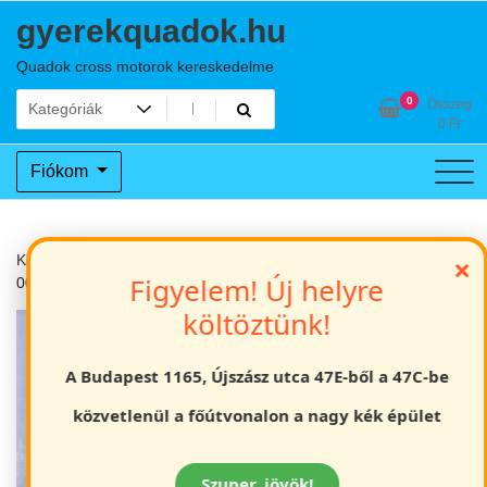
Skip
gyerekquadok.hu
to
content
Quadok cross motorok kereskedelme
0
Összeg
0
Ft
Fiókom
×
Kezdőlap
Gyerek quadok
Off road gyerek quad 110cc Ranger
Figyelem! Új helyre
001 fekete
költöztünk!
A Budapest 1165, Újszász utca 47E-ből a 47C-be
közvetlenül a főútvonalon a nagy kék épület
Szuper, jövök!