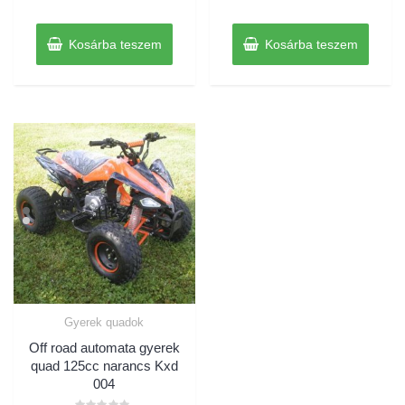
5
5
Kosárba teszem
Kosárba teszem
Gyerek quadok
Off road automata gyerek
quad 125cc narancs Kxd
004