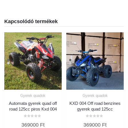
Kapcsolódó termékek
Gyerek quadok
Gyerek quadok
Automata gyerek quad off
KXD 004 Off road benzines
road 125cc piros Kxd 004
gyerek quad 125cc
Értékelés:
Értékelés:
369000
Ft
369000
Ft
0
0
/
/