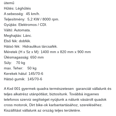
ütemű
Hűtés: Léghűtés
A sebesség: 45 km/h.
Teljesítmény: 5,2 KW / 8000 rpm.
Gyújtás: Elektromos / CDI.
Váltó: Automata.
Meghajtás: Lánc.
Első fék: dobfék.
Hátsó fék: Hidraulikus tárcsafék.
Méretek (H x Sz x M): 1400 mm x 820 mm x 900 mm
Ülésmagasság: 650 mm
Súly: 70 kg
max. Teher: 50 kg
Kerekek hátul: 145/70-6
Hátsó gumik: 145/70-6
A Kxd 001 gyermek quadra természetesen garanciát vállalunk és
teljes alkatrész utánpótlást, biztosítunk. Továbbá ingyenes
telefonos szerviz segítséget nyújtunk a nálunk vásárolt quadok
cross motorok, Dirt bike-ok karbantartásához, szereléséhez.
Kiszállítást vállalunk az ország teljes területére.