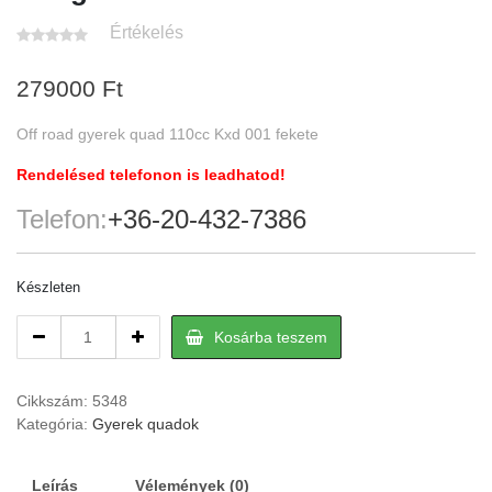
Értékelés
279000
Ft
Off road gyerek quad 110cc Kxd 001 fekete
Rendelésed telefonon is leadhatod!
Telefon:
+36-20-432-7386
Készleten
Off
Kosárba teszem
road
gyerek
quad
Cikkszám:
5348
110cc
Kategória:
Gyerek quadok
Ranger
001
Leírás
Vélemények (0)
fekete