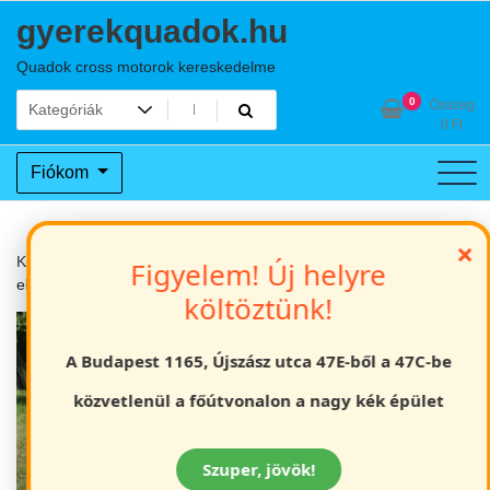
Skip
gyerekquadok.hu
to
content
Quadok cross motorok kereskedelme
0
Összeg
0
Ft
Fiókom
×
Kezdőlap
Elektromos járművek, quadok
CP-2 City Coco
Figyelem! Új helyre
elektromos chopper
költöztünk!
A Budapest 1165, Újszász utca 47E-ből a 47C-be
közvetlenül a főútvonalon a nagy kék épület
Szuper, jövök!