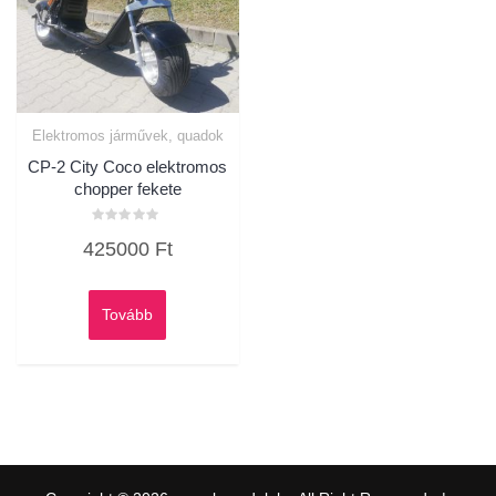
Elektromos járművek, quadok
CP-2 City Coco elektromos
chopper fekete
Értékelés:
425000
Ft
0
/
5
Tovább