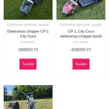
Elektromos járművek, quadok
Elektromos járművek, quadok
Elektromos chopper CP-1
CP-1. City Coco
City Coco
elektromos chopper bordó
Értékelés:
Értékelés:
399000
Ft
439000
Ft
0
0
/
/
5
5
Tovább
Tovább