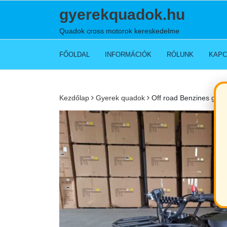
Skip
gyerekquadok.hu
to
content
Quadok cross motorok kereskedelme
FŐOLDAL
INFORMÁCIÓK
RÓLUNK
KAPC
Kezdőlap
Gyerek quadok
Off road Benzines gye