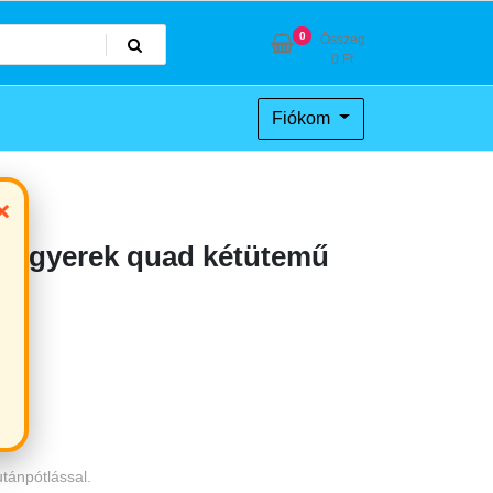
0
Összeg
0
Ft
Fiókom
×
es gyerek quad kétütemű
utánpótlással.