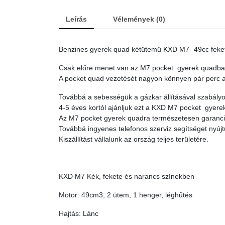
Leírás
Vélemények (0)
Benzines gyerek quad kétütemű KXD M7- 49cc feke
Csak előre menet van az M7 pocket gyerek quadban, 
A pocket quad vezetését nagyon könnyen pár perc alat
Továbbá a sebességük a gázkar állításával szabály
4-5 éves kortól ajánljuk ezt a KXD M7 pocket gyerek
Az M7 pocket gyerek quadra természetesen garanciát 
Továbbá ingyenes telefonos szerviz segítséget nyúj
Kiszállítást vállalunk az ország teljes területére.
KXD M7 Kék, fekete és narancs színekben
Motor: 49cm3, 2 ütem, 1 henger, léghűtés
Hajtás: Lánc