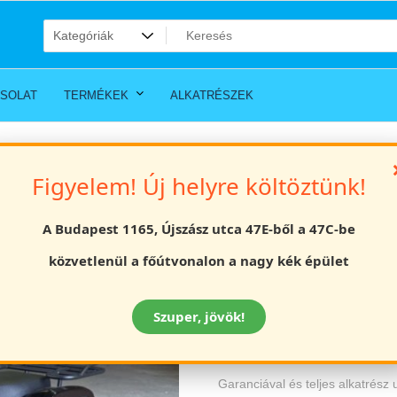
SOLAT
TERMÉKEK
ALKATRÉSZEK
rek quad kétütemű KXD M7- 49cc
Figyelem! Új helyre költöztünk!
Off road Benzin
A Budapest 1165, Újszász utca 47E-ből a 47C-be
KXD M7- 49cc
közvetlenül a főútvonalon a nagy kék épület
Értékelés
169000
Ft
Szuper, jövök!
Benzines gyerek quad 49cc
Garanciával és teljes alkatrész 