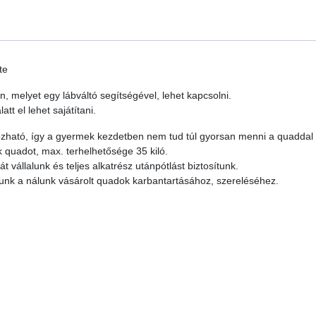
te
melyet egy lábváltó segítségével, lehet kapcsolni.
t el lehet sajátítani.
ozható, így a gyermek kezdetben nem tud túl gyorsan menni a quaddal
 quadot, max. terhelhetősége 35 kiló.
vállalunk és teljes alkatrész utánpótlást biztosítunk.
tunk a nálunk vásárolt quadok karbantartásához, szereléséhez.