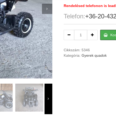
Rendelésed telefonon is lead
Telefon:
+36-20-43
Off
Ko
road
Benzines
gyerek
Cikkszám:
5346
quad
Kategória:
Gyerek quadok
kétütemű
KXD
M7-
49cc
quantity