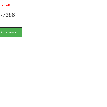
hatod!
2-7386
sárba teszem