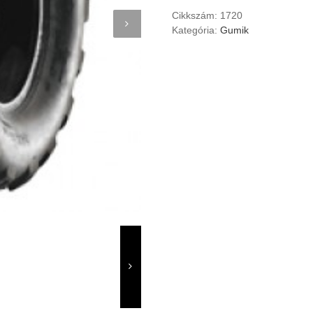
quad
Cikkszám:
1720
gumi
Kategória:
Gumik
quantity