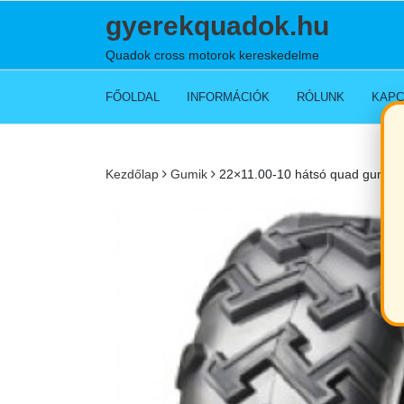
Skip
gyerekquadok.hu
to
content
Quadok cross motorok kereskedelme
FŐOLDAL
INFORMÁCIÓK
RÓLUNK
KAPC
Kezdőlap
Gumik
22×11.00-10 hátsó quad gumi