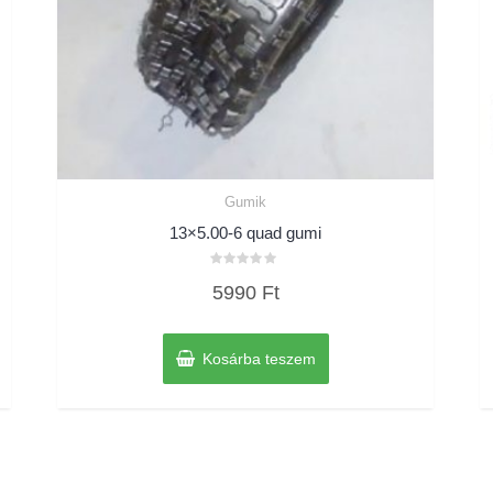
Gumik
13×5.00-6 quad gumi
Értékelés:
5990
Ft
0
/
5
Kosárba teszem