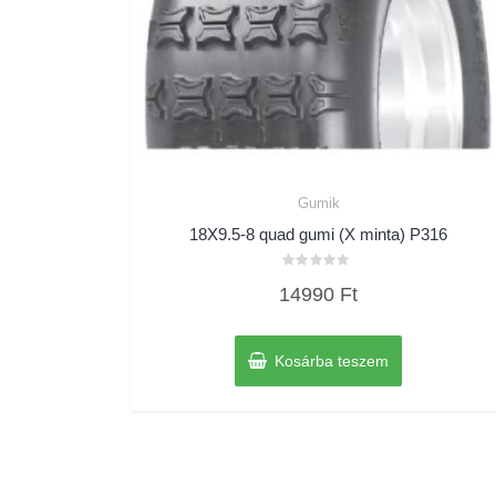
Gumik
18X9.5-8 quad gumi (X minta) P316
Értékelés:
14990
Ft
0
/
5
Kosárba teszem