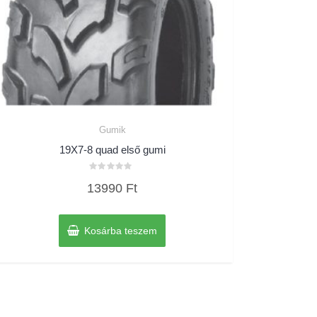
Gumik
19X7-8 quad első gumi
Értékelés:
13990
Ft
0
/
5
Kosárba teszem