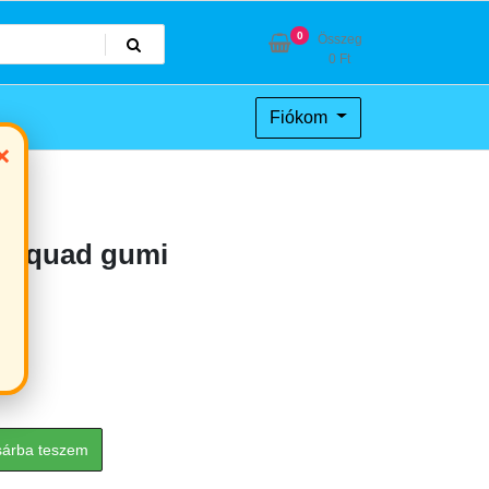
0
Összeg
0
Ft
Fiókom
×
só quad gumi
sárba teszem