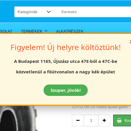
SOLAT
TERMÉKEK
ALKATRÉSZEK
Figyelem! Új helyre költöztünk!
A Budapest 1165, Újszász utca 47E-ből a 47C-be
22×11.00-10 hát
közvetlenül a főútvonalon a nagy kék épület
Értékelés
Szuper, jövök!
20290
Ft
22×11.00-10 hátsó quad gumi
22×11.00-
Ko
10
hátsó