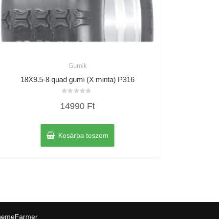
Gumik
18X9.5-8 quad gumi (X minta) P316
Értékelés:
14990
Ft
0
/
5
Kosárba teszem
hemeFarmer