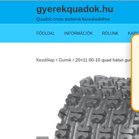
Skip
gyerekquadok.hu
to
content
Quadok cross motorok kereskedelme
FŐOLDAL
INFORMÁCIÓK
RÓLUNK
KAPC
Kezdőlap
Gumik
20×11.00-10 quad hátsó gumi