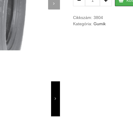
Ko
10
quad
hátsó
Cikkszám:
3804
gumi
Kategória:
Gumik
quantity