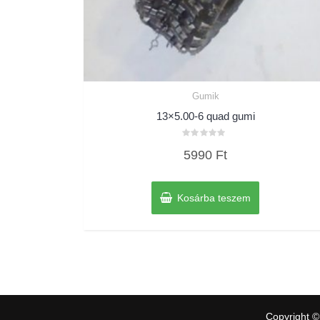
Gumik
13×5.00-6 quad gumi
Értékelés:
5990
Ft
0
/
5
Kosárba teszem
Copyright ©