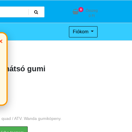
0
Összeg
0
Ft
Fiókom
×
d hátsó gumi
) quad / ATV. Wanda gumiköpeny.