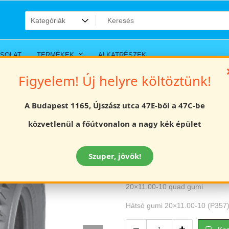
SOLAT
TERMÉKEK
ALKATRÉSZEK
Figyelem! Új helyre költöztünk!
A Budapest 1165, Újszász utca 47E-ből a 47C-be
20×11.00-10 qua
közvetlenül a főútvonalon a nagy kék épület
Értékelés
Szuper, jövök!
21990
Ft
20×11.00-10 quad gumi
Hátsó gumi 20×11.00-10 (P357
20×11.00-