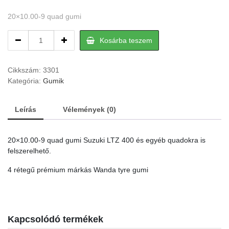
20×10.00-9 quad gumi
20×10.00-
Kosárba teszem
9
quad
gumi
Cikkszám:
3301
quantity
Kategória:
Gumik
Leírás
Vélemények (0)
20×10.00-9 quad gumi Suzuki LTZ 400 és egyéb quadokra is
felszerelhető.
4 rétegű prémium márkás Wanda tyre gumi
Kapcsolódó termékek