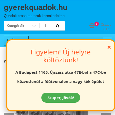
Skip
gyerekquadok.hu
to
content
Quadok cross motorok kereskedelme
0
Összeg
0
Ft
Fiókom
×
Figyelem! Új helyre
költöztünk!
Kezdőlap
Gumik
20×10.00-9 quad gumi
A Budapest 1165, Újszász utca 47E-ből a 47C-be
közvetlenül a főútvonalon a nagy kék épület
Szuper, jövök!