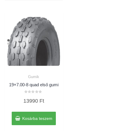
Gumik
19×7.00-8 quad első gumi
Értékelés:
13990
Ft
0
/
5
Kosárba teszem