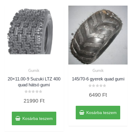
Gumik
Gumik
20×11.00-9 Suzuki LTZ 400
145/70-6 gyerek quad gumi
quad hátsó gumi
Értékelés:
6490
Ft
0
Értékelés:
/
21990
Ft
0
5
/
5
Kosárba teszem
Kosárba teszem