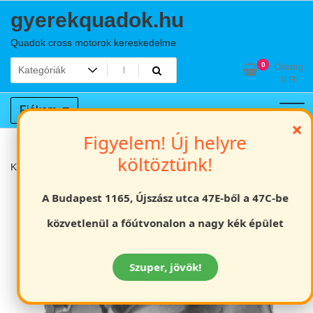
Skip
gyerekquadok.hu
to
content
Quadok cross motorok kereskedelme
0
Összeg
0
Ft
Fiókom
×
Figyelem! Új helyre
költöztünk!
Kezdőlap
Gumik
19X7.00-8 quad első gumi
A Budapest 1165, Újszász utca 47E-ből a 47C-be
közvetlenül a főútvonalon a nagy kék épület
Szuper, jövök!