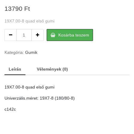
13790
Ft
19X7.00-8 quad első gumi
19X7.00-
Kosárba teszem
8
quad
első
Kategória:
Gumik
gumi
quantity
Leírás
Vélemények (0)
19X7.00-8 quad első gumi
Univerzális.méret: 19X7-8 (180/80-8)
c142c