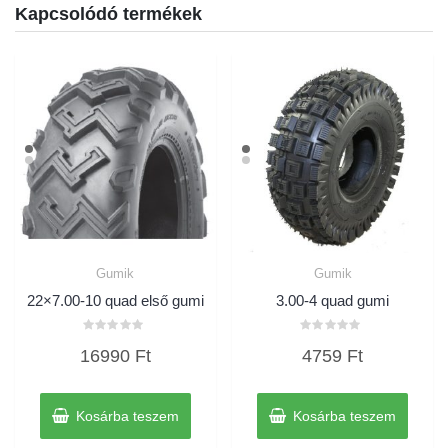
Kapcsolódó termékek
Gumik
Gumik
22×7.00-10 quad első gumi
3.00-4 quad gumi
Értékelés:
Értékelés:
16990
Ft
4759
Ft
0
0
/
/
5
5
Kosárba teszem
Kosárba teszem