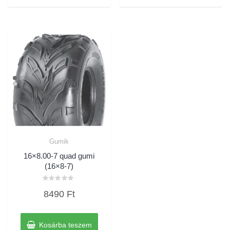
Gumik
16×8.00-7 quad gumi
(16×8-7)
Értékelés:
8490
Ft
0
/
5
Kosárba teszem