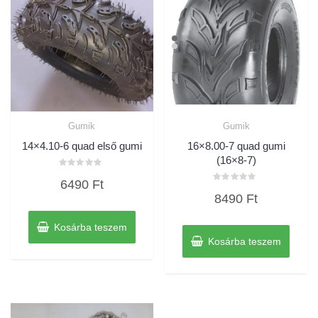
Gumik
Gumik
14×4.10-6 quad első gumi
16×8.00-7 quad gumi
(16×8-7)
Értékelés:
6490
Ft
0
Értékelés:
/
8490
Ft
0
5
/
5
Kosárba teszem
Kosárba teszem