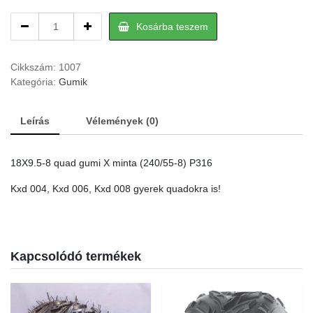
18X9.5-
Kosárba teszem
8
quad
hátsó
Cikkszám:
1007
gumi
Kategória:
Gumik
quantity
Leírás
Vélemények (0)
18X9.5-8 quad gumi X minta (240/55-8) P316
Kxd 004, Kxd 006, Kxd 008 gyerek quadokra is!
Kapcsolódó termékek