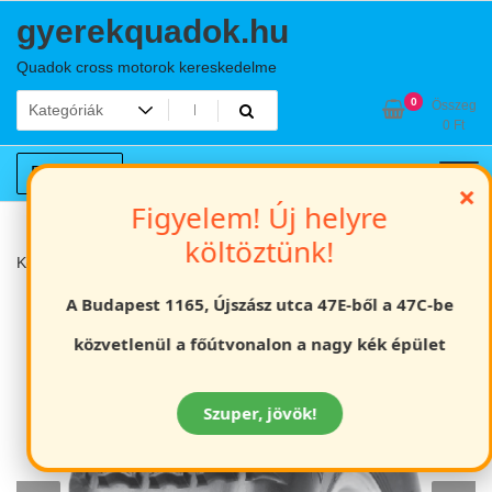
Skip
gyerekquadok.hu
to
content
Quadok cross motorok kereskedelme
0
Összeg
0
Ft
Fiókom
×
Figyelem! Új helyre
költöztünk!
Kezdőlap
Gumik
18X9.5-8 quad hátsó gumi
A Budapest 1165, Újszász utca 47E-ből a 47C-be
közvetlenül a főútvonalon a nagy kék épület
Szuper, jövök!