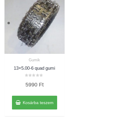
Gumik
13×5.00-6 quad gumi
Értékelés:
5990
Ft
0
/
5
Kosárba teszem