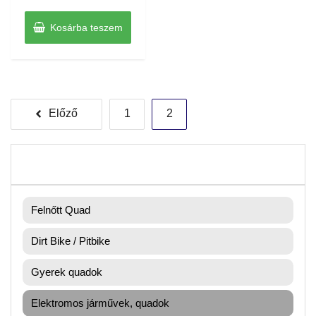
5
Kosárba teszem
Bejegyzések
Előző
1
2
lapozása
Felnőtt Quad
Dirt Bike / Pitbike
Gyerek quadok
Elektromos járművek, quadok