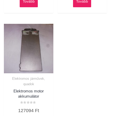
Tovább
Tovább
Elektromos járművek,
quadok
Elektromos motor
akkumulátor
Értékelés:
127094
Ft
0
/