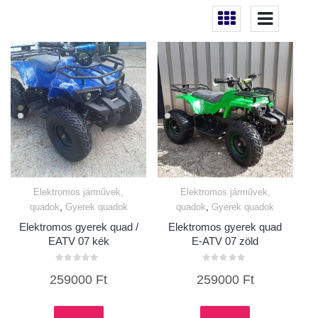
Elektromos járművek,
Elektromos járművek,
,
,
quadok
Gyerek quadok
quadok
Gyerek quadok
Elektromos gyerek quad /
Elektromos gyerek quad
EATV 07 kék
E-ATV 07 zöld
Értékelés:
Értékelés:
259000
Ft
259000
Ft
0
0
/
/
5
5