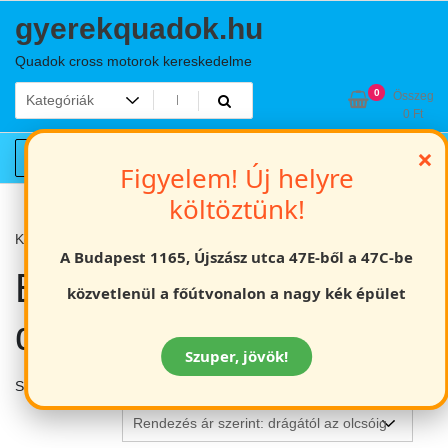
Skip
gyerekquadok.hu
to
content
Quadok cross motorok kereskedelme
0
Összeg
0
Ft
×
Fiókom
Figyelem! Új helyre
költöztünk!
Kezdőlap
Elektromos járművek, quadok
2. oldal
A Budapest 1165, Újszász utca 47E-ből a 47C-be
Elektromos járművek,
közvetlenül a főútvonalon a nagy kék épület
quadok
Szuper, jövök!
Show